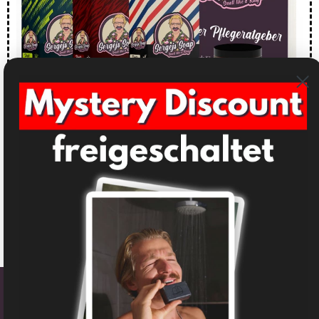
⏰ Nur noch diese Woche gültig
📦 Kostenloser Versand im Set
✅ 14 Tage Geld Zurück Garantie!
Jetzt hier
kaufen!