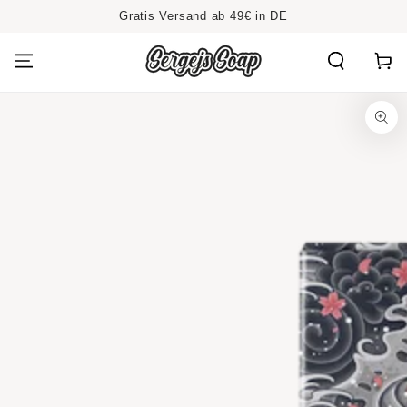
ZUM INHALT
Gratis Versand ab 49€ in DE
SPRINGEN
Warenko
ZU DEN
PRODUKTINFORMATIONEN
SPRINGEN
Medien
1
in
modal
aufmachen