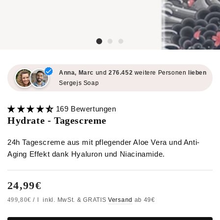
Anna, Marc
und
276.452
weitere Personen
lieben
Sergejs Soap
169 Bewertungen
Hydrate - Tagescreme
24h Tagescreme aus mit pflegender Aloe Vera und Anti-
Aging Effekt dank Hyaluron und Niacinamide.
24,99€
Regulärer
Preis
Stückpreis
499,80€
/
l
inkl. MwSt. & GRATIS
Versand
ab 49€
pro